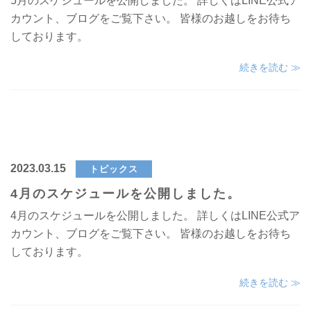
5月のスケジュールを公開しました。 詳しくはLINE公式ア
カウント、ブログをご覧下さい。 皆様のお越しをお待ち
しております。
続きを読む ≫
2023.03.15
トピックス
4月のスケジュールを公開しました。
4月のスケジュールを公開しました。 詳しくはLINE公式ア
カウント、ブログをご覧下さい。 皆様のお越しをお待ち
しております。
続きを読む ≫