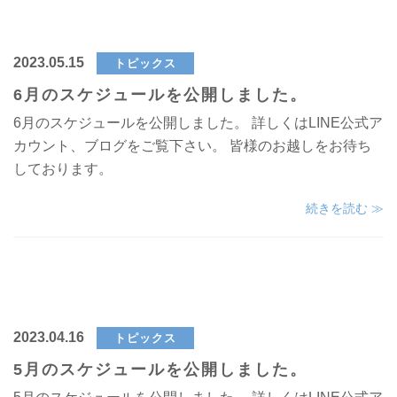
2023.05.15
トピックス
6月のスケジュールを公開しました。
6月のスケジュールを公開しました。 詳しくはLINE公式ア
カウント、ブログをご覧下さい。 皆様のお越しをお待ち
しております。
続きを読む ≫
2023.04.16
トピックス
5月のスケジュールを公開しました。