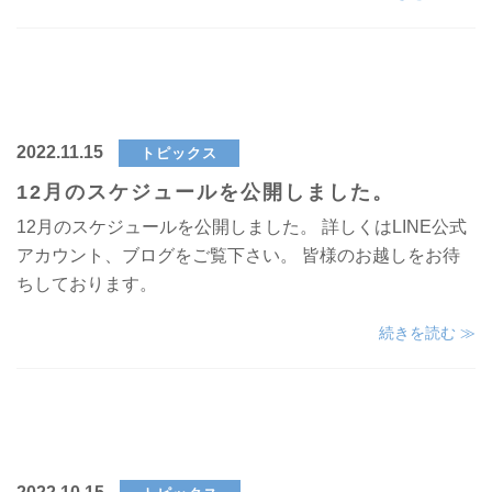
2022.11.15
トピックス
12月のスケジュールを公開しました。
12月のスケジュールを公開しました。 詳しくはLINE公式
アカウント、ブログをご覧下さい。 皆様のお越しをお待
ちしております。
続きを読む ≫