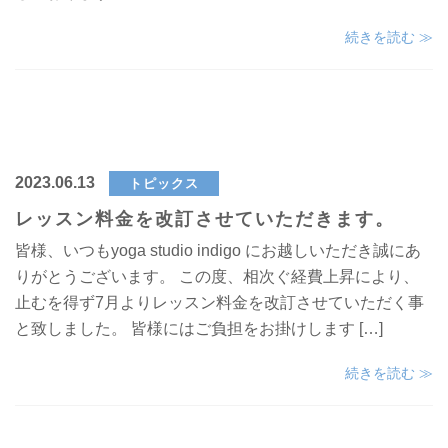
続きを読む ≫
2023.06.13
トピックス
レッスン料金を改訂させていただきます。
皆様、いつもyoga studio indigo にお越しいただき誠にあ
りがとうございます。 この度、相次ぐ経費上昇により、
止むを得ず7月よりレッスン料金を改訂させていただく事
と致しました。 皆様にはご負担をお掛けします […]
続きを読む ≫